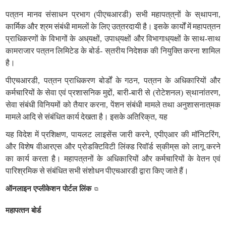
पत्
तन
मानव
संसाधन
प्रभाग
(
पीएचआरडी
)
सभी
महापत्
त्
नों
के
स्
थापना
,
कार्मिक
और
श्रम
संबंधी
मामलों
के
लिए
उत्
तरदायी
है।
इसके
कार्यों
में
महापत्
तन
प्राधिकरणों
के
विभागों
के
अध्
यक्षों
,
उपाध्
यक्षों
और
विभागाध्
यक्षों
के
साथ
-
साथ
कामराजार
पत्
तन
लिमिटेड
के
बोर्ड
-
स्
तरीय
निदेशक
की
नियुक्ति
करना
शामिल
है।
पीएचआरडी
,
पत्
तन
प्राधिकरण
बोर्डों
के
गठन
,
पत्
तन
के
अधिकारियों
और
कर्मचारियों
के
सेवा
एवं
प्रशासनिक
मुद्दों
,
बारी
-
बारी
से
(
रोटेशनल
)
स्
थानांतरण
,
सेवा
संबंधी
विनियमों
को
तैयार
करना
,
पेंशन
संबंधी
मामले
तथा
अनुशासनात्
मक
मामले
आदि
से
संबंधित
कार्य
देखता
है।
इसके
अतिरिक्
त
,
यह
यह
विदेश
में
प्रशिक्षण
,
पायलट
लाइसेंस
जारी
करने
,
एपीएआर
की
मॉनिटरिंग
,
और
विशेष
वीआरएस
और
प्रोडक्टिविटी
लिंक्ड
रिवॉर्ड
स्
कीम्
स
को
लागू
करने
का
कार्य
करता
है।
महापत्
तनों
के
अधिकारियों
और
कर्मचारियों
के
वेतन
एवं
पारिश्रमिक
से
संबंधित
सभी
संशोधन
पीएचआरडी
द्वारा
किए
जाते
हैं।
ऑनलाइन एप्‍लीकेशन पोर्टल लिंक
महापत्‍तन बोर्ड